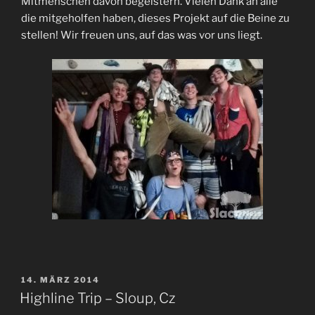
Mitmenschen davon begeistern. Vielen Dank an alle
die mitgeholfen haben, dieses Projekt auf die Beine zu
stellen! Wir freuen uns, auf das was vor uns liegt.
VERÖFFENTLICHT
14. MÄRZ 2014
AM
Highline Trip – Sloup, Cz