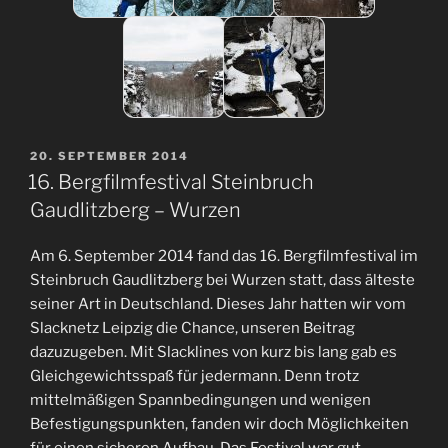
VERÖFFENTLICHT
20. SEPTEMBER 2014
AM
16. Bergfilmfestival Steinbruch
Gaudlitzberg – Wurzen
Am 6. September 2014 fand das 16. Bergfilmfestival im
Steinbruch Gaudlitzberg bei Wurzen statt, dass älteste
seiner Art in Deutschland. Dieses Jahr hatten wir vom
Slacknetz Leipzig die Chance, unseren Beitrag
dazuzugeben. Mit Slacklines von kurz bis lang gab es
Gleichgewichtsspaß für jedermann. Denn trotz
mittelmäßigen Spannbedingungen und wenigen
Befestigungspunkten, fanden wir doch Möglichkeiten
für einen sicheren Aufbau. Das Festival war gut