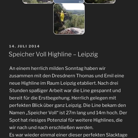
VERÖFFENTLICHT
14. JULI 2014
AM
Speicher Voll Highline – Leipzig
An einem herrlich milden Sonntag haben wir
zusammen mit den Dresdnern Thomas und Emil eine
neue Highline im Raum Leipzig etabliert. Nach drei
Stunden spaßiger Arbeit war die Line gespannt und
bereit für die Erstbegehung. Herrlich gelegen mit
perfekten Blick über ganz Leipzig. Die Line bekam den
Namen „Speicher Voll“ ist 27m lang und 14m hoch. Der
Spot hat riesiges Potenzial für weitere Highlines, die
wir nach und nach erschließen werden.
Es war wieder einmal einer dieser perfekten Slacktage