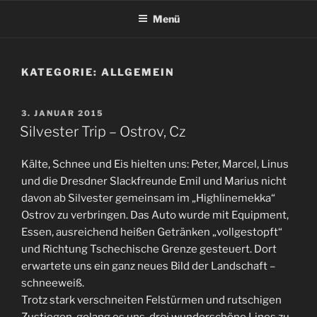
Zum
Menü
Inhalt
springen
KATEGORIE:
ALLGEMEIN
VERÖFFENTLICHT
3. JANUAR 2015
AM
Silvester Trip – Ostrov, Cz
Kälte, Schnee und Eis hielten uns: Peter, Marcel, Linus
und die Dresdner Slackfreunde Emil und Marius nicht
davon ab Silvester gemeinsam im „Highlinemekka“
Ostrov zu verbringen. Das Auto wurde mit Equipment,
Essen, ausreichend heißen Getränken „vollgestopft“
und Richtung Tschechische Grenze gesteuert. Dort
erwartete uns ein ganz neues Bild der Landschaft –
schneeweiß.
Trotz stark verschneiten Felstürmen und rutschigen
Zustiegen, gelang es uns, drei wunderschöne Lines zu