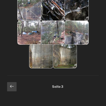
Seitennummerierung
Vorherige
Seite
3
Seite
der
Beiträge