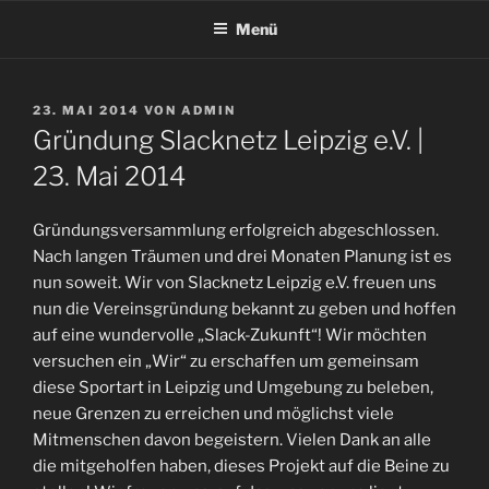
Zum
Menü
Inhalt
springen
VERÖFFENTLICHT
23. MAI 2014
VON
ADMIN
AM
Gründung Slacknetz Leipzig e.V. |
23. Mai 2014
Gründungsversammlung erfolgreich abgeschlossen.
Nach langen Träumen und drei Monaten Planung ist es
nun soweit. Wir von Slacknetz Leipzig e.V. freuen uns
nun die Vereinsgründung bekannt zu geben und hoffen
auf eine wundervolle „Slack-Zukunft“! Wir möchten
versuchen ein „Wir“ zu erschaffen um gemeinsam
diese Sportart in Leipzig und Umgebung zu beleben,
neue Grenzen zu erreichen und möglichst viele
Mitmenschen davon begeistern. Vielen Dank an alle
die mitgeholfen haben, dieses Projekt auf die Beine zu