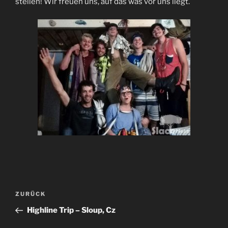
stellen! Wir freuen uns, auf das was vor uns liegt.
Beitragsnavigation
Vorheriger
ZURÜCK
Beitrag
Highline Trip – Sloup, Cz