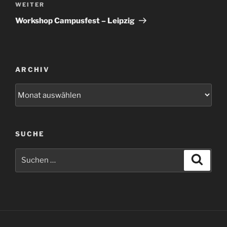
Nächster
WEITER
Beitrag
Workshop Campusfest – Leipzig
ARCHIV
Archiv
SUCHE
Suchen
Suche
nach: