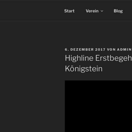
Zum
Inhalt
Start
Verein
Blog
springen
VERÖFFENTLICHT
6. DEZEMBER 2017
VON
ADMIN
AM
Highline Erstbegeh
Königstein